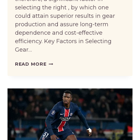
selecting the right , by which one
could attain superior results in gear
production and assure long-term
dependence and cost-effective
efficiency. Key Factors in Selecting
Gear…
CHOOSING
READ MORE
THE
RIGHT
GEAR
HOB
CUTTERS
SUPPLIERS
FOR
PRECISION
ENGINEERING