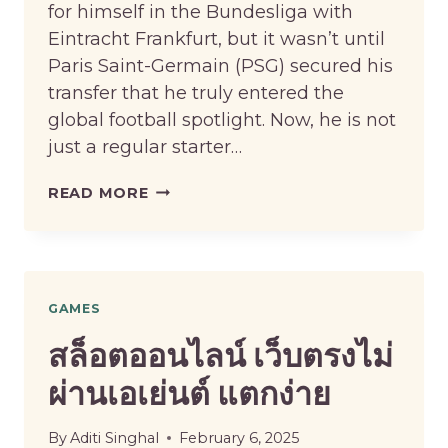
for himself in the Bundesliga with
Eintracht Frankfurt, but it wasn’t until
Paris Saint-Germain (PSG) secured his
transfer that he truly entered the
global football spotlight. Now, he is not
just a regular starter…
WHO
READ MORE
IS
WILLIAN
PACHO
AND
GAMES
HOW
สล็อตออนไลน์ เว็บตรงไม่
HE
ผ่านเอเย่นต์ แตกง่าย
BECAME
PSG’S
KEY
By
Aditi Singhal
February 6, 2025