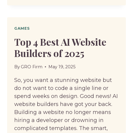
CARPET
CALCULATOR
MEASURE
YOUR
GAMES
ROOM
Top 4 Best AI Website
FLOOR
Builders of 2025
COST
IN
SECONDS
By
GRO Firm
May 19, 2025
So, you want a stunning website but
do not want to code a single line or
spend weeks on design. Good news! AI
website builders have got your back.
Building a website no longer means
hiring a developer or drowning in
complicated templates. The smart,