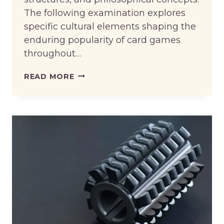
The following examination explores
specific cultural elements shaping the
enduring popularity of card games
throughout…
CULTURAL
READ MORE
INFLUENCE
ON
THE
POPULARITY
OF
CARD
GAMES
IN
ASIA