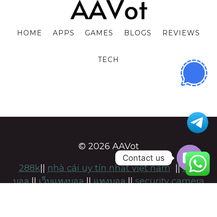
HOME
APPS
GAMES
BLOGS
REVIEWS
TECH
© 2026 AAVot
Contact us
288k
||
nhà cái uy tín nhất việt nam
||
แทง
OPE
บอล
||
เว็บแทงบอล
||
แทงบอล
||
security camera
CHA
installation adelaide
||
namsogen
||
https://keonhacai-5.com/
|
สล็อต
|
แทงบอล
แทง