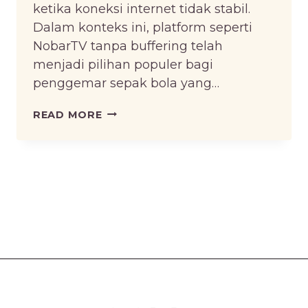
ketika koneksi internet tidak stabil.
Dalam konteks ini, platform seperti
NobarTV tanpa buffering telah
menjadi pilihan populer bagi
penggemar sepak bola yang…
NOBARTV
READ MORE
TANPA
BUFFERING:
PENGALAMAN
NONTON
BOLA
YANG
LANCAR
DAN
NYAMAN