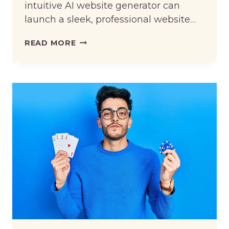
intuitive AI website generator can
launch a sleek, professional website…
TOP
READ MORE
4
BEST
AI
WEBSITE
BUILDERS
OF
2025